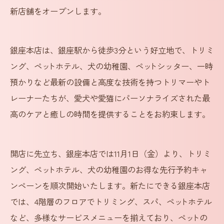
新店舗をオープンします。
銀座本店は、銀座駅から徒歩3分という好立地で、トリミ
ング、ペ
ッ
トホテル、犬の幼稚園、ペ
ッ
トシッター、一時
預かりなど最新の設備と高度な技術を持つトリマーやト
レーナーたちが、愛犬や愛猫にパーソナライズされた最
高のケアと癒しの時間を提供することをお約束します。
開店に先立ち、銀座本店では11月1日（金）より、トリミ
ング、ペ
ッ
トホテル、犬の幼稚園のお得な先行予約キャ
ンペーンを順次開始いたします。新たにできる銀座本店
では、4階層のフロアでトリミング、スパ、ペ
ッ
トホテル
など、多様なサービスメニューを揃えており、ペ
ッ
トの