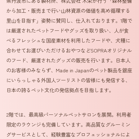
県丹波市にある製材所、株式会社 木栄が行う「森林整備
から加工・販売まで行い山林資源の価値を高め循環する
里山を目指す」姿勢に賛同し、仕入れております。1階で
は厳選されたペ
ッ
トフードやグッズを取り扱い、人が食
べるフレッシュな国産素材を利用したフードや、犬種に
合わせてお選びいただけるおやつなどSOPRAオリジナル
のフード、厳選されたグッズの販売を行います。日本人
のお客様のみならず、Made in Japanのペ
ッ
ト製品を銀座
にいらっしゃる外国人ツーリストの皆様にも発信する、
日本の誇るペ
ッ
ト文化の発信拠点を目指します。
2階では、最高級パーソナルペ
ッ
トサロンを展開。利用者
限定のラウンジも完備しています。高品質なグルーミン
グサービスとして、経験豊富なプロフェッショナルによ